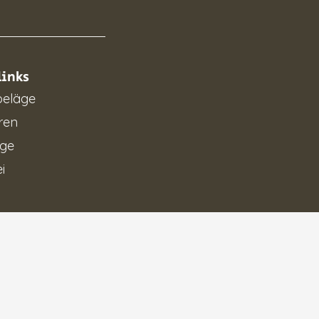
links
eläge
ren
ge
i