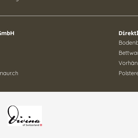
 GmbH
Direkt
Bodenb
Bettwa
Vorhän
maur.ch
Polstere